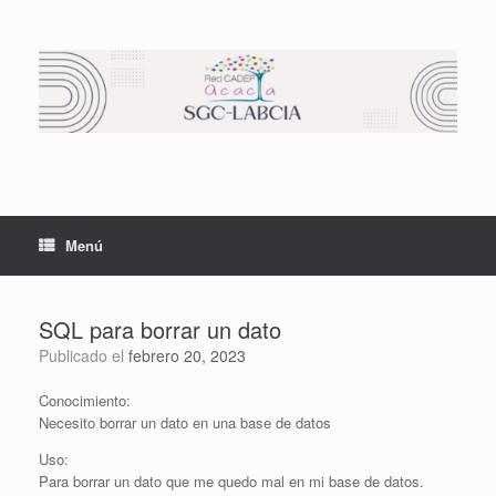
Saltar
al
contenido
Menú
SQL para borrar un dato
Publicado el
febrero 20, 2023
Conocimiento:
Necesito borrar un dato en una base de datos
Uso:
Para borrar un dato que me quedo mal en mi base de datos.